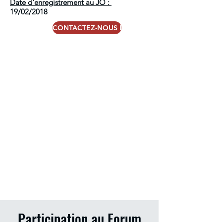
Date d'enregistrement au JO :
19/02/2018
CONTACTEZ-NOUS !
Au cœur de la ville de Nîmes, l’Institution
Saint-Stanislas développe une unité de
formation par apprentissage (UFA) dédiée à
l’enseignement supérieur, spécialisée dans
les métiers du commerce et de la gestion.
Les formations proposées sont rattachées
au CFA Emmanuel d’Alzon, notre partenaire
certifié Qualiopi au titre des actions de
formation par apprentissage.
Plus d'informations :
https://dalzon.com/qui-
sommes-nous-cfa-dalzon/
Participation au Forum